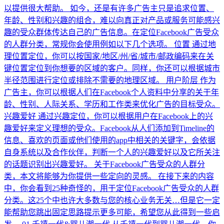
以提供很大帮助。 如今，还是有许多广告主只是追求位置、
年龄、性别和兴趣的组合，难以向真正对产品或服务可能感兴
趣的受众群体传达自己的广告信息。在定位Facebook广告受众
的人群分类，常规你会使用例如以下几个选项。 位置 通过地
理位置定位，你可以按国家/地区/州/省/城市/邮政编码来在关
键位置定位到你想要的区域的客户。同样，你还可以根据城市
半径范围进行定位或排除不需要的地理区域。 用户阶层 作为
广告主，你可以根据人们在Facebook个人资料中分享的关于年
龄、性别、人际关系、学历和工作类来优化广告的目标受众。
兴趣爱好 通过兴趣定位，你可以根据用户在Facebook上的兴
趣爱好来定义理想的受众。Facebook从人们添加到Timeline的
信息、喜欢的页面或他们使用的app中相关的关键字，会依据
自身系统以及合作伙伴，判断一个人的兴趣爱好以及它所关注
的话题识别出兴趣爱好。 关于Facebook广告受众的人群分
类，本文将能够为你提供一些定向的灵感。 在接下来的内容
中，你会看到25种奇怪的，用于定位Facebook广告受众的人群
分类。这25个中也许大多数与您的核心业务无关…但是它一定
能帮助您跳出固定思路提示更多可能，希望您从此得到一些启