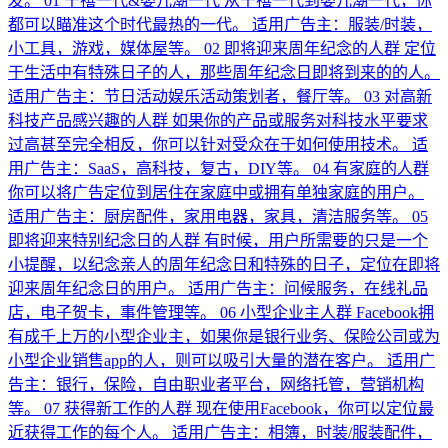
发。 01 千禧一代&婴儿潮一代 从千禧一代到婴儿潮一代，你
都可以瞄准这个时代最热的一代。 适用广告主：服装/时装，
小工具，游戏，媒体屋等。 02 即将迎来周年纪念的人群 定位
于生活中有特殊日子的人，那些周年纪念日即将到来的的人。
适用广告主：节日活动娱乐活动策划者，餐厅等。 03 对高新
科技产品感兴趣的人群 如果你的产品或服务对科技水平要求
过高甚至完全相反，你可以针对受众在于如何使用技术。 适
用广告主：SaaS，高科技，复古，DIY等。 04 有家庭的人群
你可以将广告定位到居住在家庭中或拥有单独家庭的用户。
适用广告主：厨房配件，家用电器，家具，清洁服务等。 05
即将迎来特别纪念日的人群 有时候，用户所需要的只是一个
小提醒，以纪念亲人的周年纪念日和特殊的日子，定位在即将
迎来周年纪念日的用户。 适用广告主：问候服务，在线礼品
店，电子贺卡，事件管理等。 06 小型企业主人群 Facebook拥
有成千上万的小型企业主，如果你是银行业务、保险公司或为
小型企业销售app的人，则可以吸引大量的潜在客户。 适用广
告主：银行，保险，自由职业者平台，网络托管，营销机构
等。 07 获得新工作的人群 现在使用Facebook，你可以定位最
近获得工作的每个人。 适用广告主：相簿，时装/服装配件，