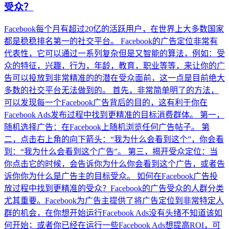
受众？
​Facebook每个月有超过20亿的活跃用户，在世界上大多数国家
都是稳稳排名第一的社交平台。 Facebook的广告定位非常有
代表性，它可以通过一系列复杂但是又智能的算法，例如：受
众的特征，兴趣，行为，年龄，教育，职业等等，来让你的广
告可以投放到非常精准的的潜在受众面前，这一点是目前绝大
多数的社交平台无法做到的。 首先，非常简单明了的方法，
可以发现每一个Facebook广告背后的目的，这有利于你在
Facebook Ads发布过程中找到更精准的目标消费群体。 第一，
随机选择广告：在Facebook上随机浏览任何广告帖子。 第
二，点击右上角的向下箭头：“我为什么会看到这个”，你会看
到：“我为什么会看到这个广告”。 第三，揭开受众定位：当
你点击它的时候，会告诉你为什么你会看到这个广告，或者告
诉你你为什么是广告主的目标受众。 如何在Facebook广告投
放过程中找到更精准的受众？Facebook的广告受众的人群分类
尤其重要。Facebook为广告主提供了将广告定位到非常特定人
群的机会，在你想开始运行Facebook Ads没有头绪不知道该如
何开始；或者你已经在运行一些Facebook Ads想提高ROI，可