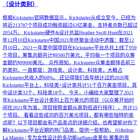
（设计类别）
根据Kickstarter官网数据显示，Kickstarter从成立至今，已经为
将近213787个项目成功融资超过63亿美金，支持者总数已超过
2054万。 Kickstarter硬件&设计总监Heather Swift Hunt在2021
年12月10日Kickstarter中国2021年终聚会活动中透露：截至12
月10日，2021一年里中国项目在Kickstarter平台总共上线了959
个项目，筹集总额共计$9500万美元，平均每一个项目的众筹
金额约$99000美元。 众所周知，Kickstarter众筹金额排名前三
的类别，一直都是：游戏类、设计类、科技类，大概占
Kickstarter总收入的68%。 还记得我们去年统计过的2020年
Kickstarter平台上，科技类+设计类共计51个百万美金项目，其
中设计类33个，科技类18个。 今天，小编给大家整理了2021
年Kickstarter平台设计类别上百万美元的项目（以众筹开始时
间在2021年为准，项目按照金额从高到低进行排序），共计15
个项目。 看看这些成功的百万美元项目，都有哪些独特的卖
点呢？以下项目都会有产品卖点的详细介绍，也希望能对你了
解Kickstarter平台近期的热门品类，提供一些帮助。 01&nbsp;
La Mansio | 专为女性设计的多功能saffiano皮革包 筹集的资