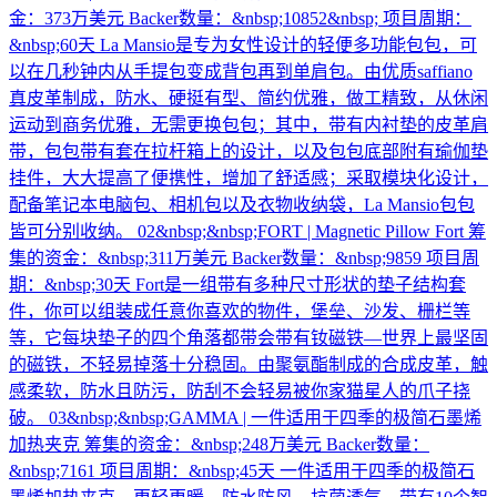
金：373万美元 Backer数量：&nbsp;10852&nbsp; 项目周期：
&nbsp;60天 La Mansio是专为女性设计的轻便多功能包包，可
以在几秒钟内从手提包变成背包再到单肩包。由优质saffiano
真皮革制成，防水、硬挺有型、简约优雅，做工精致，从休闲
运动到商务优雅，无需更换包包；其中，带有内衬垫的皮革肩
带，包包带有套在拉杆箱上的设计，以及包包底部附有瑜伽垫
挂件，大大提高了便携性，增加了舒适感；采取模块化设计，
配备笔记本电脑包、相机包以及衣物收纳袋，La Mansio包包
皆可分别收纳。 02&nbsp;&nbsp;FORT | Magnetic Pillow Fort 筹
集的资金：&nbsp;311万美元 Backer数量：&nbsp;9859 项目周
期：&nbsp;30天 Fort是一组带有多种尺寸形状的垫子结构套
件，你可以组装成任意你喜欢的物件，堡垒、沙发、栅栏等
等，它每块垫子的四个角落都带会带有钕磁铁—世界上最坚固
的磁铁，不轻易掉落十分稳固。由聚氨酯制成的合成皮革，触
感柔软，防水且防污，防刮不会轻易被你家猫星人的爪子挠
破。 03&nbsp;&nbsp;GAMMA | 一件适用于四季的极简石墨烯
加热夹克 筹集的资金：&nbsp;248万美元 Backer数量：
&nbsp;7161 项目周期：&nbsp;45天 一件适用于四季的极简石