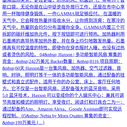
墨烯加热夹克，更轻更暖，防水防风，抗菌透气，带有10个智
能口袋，无论你是在山中徒步在外旅行工作，还是在市中心享
用一杯咖啡健身锻炼，一件GAMMA就足够应付。 在温暖的
天气中，它会释放热量并吸收水分，让你感到凉爽；在寒冷的
天气中，热量则会均匀分布温暖你全身。GAMMA内置三个可
拆卸的碳纤维加热元件，按下按钮即可进行预热。加热器利用
石墨烯的高导热率加热外套，并在身上均匀地散发热量。石墨
烯具有可控温度的特性，即使你在穿衣服时入睡，也没有过热
或者烫伤的风险。 04&nbsp; Haxson | 多功能智能风扇 筹集的
资金：&nbsp;242万美元 Backer数量：&nbsp;8116 项目周期：
&nbsp;60天 Haxson是一台集风扇、加热器、空气过滤器、音
响、时钟、照明灯等于一体的多功能智能风扇，通过配备的挂
壁式和直立式配件，适用于你的办公室、床上、客厅任何地
方。它不仅是一台智能风扇，还配备强大的蓝牙音响，采用
5.0 蓝牙技术，Haxson 可以变成你的个人娱乐中心；兼具可调
节亮度和模式的照明灯，享受夜灯、阅读灯和灯具合二为一；
通过配备的App、Amazon Alexa、Google Assistant即可实现远
程控制。 05&nbsp; Nebia by Moen Quattro 筹集的资金：
&nbsp;199万美元 […]