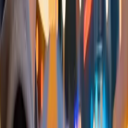
更多海外众筹干货：
海外众筹 | 成功的百万美元众筹项
目，都具备哪些关键因素？
☟
【咨询请加微信号：
Rogernlnq
关注公众号，了解更多海外众筹资讯】