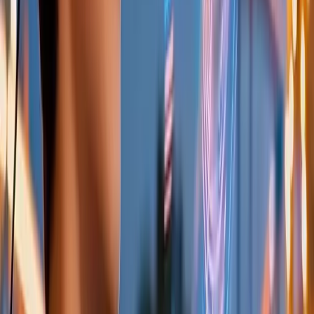
如果没有属于自己的工厂制造商，项目还处于原型样品的制作
阶段，我们建议你与潜在的工厂制造商取得直接联系，而不是
通过赚取中间商差价的采购代理间接联系，与生产和你相类似
或相同产品的工厂合作，你甚至可以共享某些相同的模具，为
你的产品制作说明手册和外包装，这可以替你节省大量的时间
和金钱，一些工厂通常试图向客户收取过多的模具费用，你应
该避免这种情况。外包工厂通常是收取30％-50％的预付款，
并在结束后收取剩余金额。
你可以使用阿里巴巴1688网站（1688以批发和采购业务为核
心，通过专业化运营，完善客户体验，全面优化企业电子商务
的业务模式。1688已覆盖原材料、工业品、服装服饰、家居百
货、小商品等16个行业大类，提供从原料采购–生产加工–现货
批发等一系列的供应服务——百度百科）进行了解中国不同的
地区擅长哪些类型产品的生产制造，并且可以在1688上与你的
制造工厂直接取得联系。