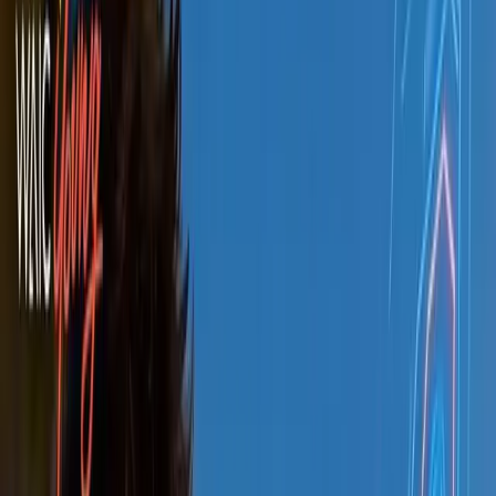
标数值，意味着你在众筹项目结束后，有一系列关于backer、
产品量产、交付发货等工作需要一一去处理。
本文就这一系列工作分别提出一些给Campaign Creator的注意
事项和建设性意见。
关于项目结束后上线InDemand
Indiegogo平台可以为在Kickstarter&Indiegogo平台上已成功众
筹结束后的项目，继续通过Indiegogo InDemand进行众筹。