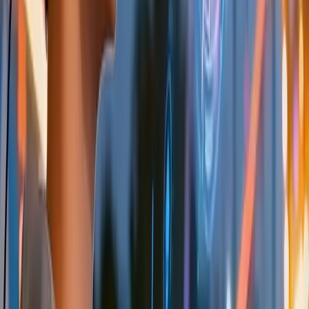
除此之外，Jungle Scout提供国外工厂制造商数据库。
而且，你必须和你的工厂制造商签订保密协议，保护你的创意
不被泄露窃取。
关于产品交付
工厂交货一般是将货物交付到指定的营业场所或仓库，当然如
果你的工厂直接帮你解决掉仓储以及发货问题，这对于你和
Backer而言，都是最高效、实惠的完美方式。