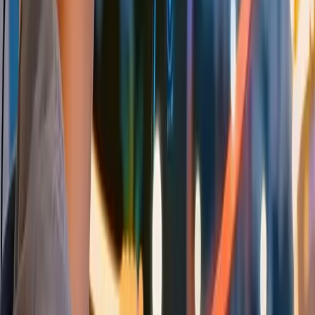
如果你的工厂不为你提供仓储和发货服务，则你需要聘请第三
方或者自己来完成这些工作。仓储货物相比发货来说，是一个
相当容易解决的问题，众筹发货意味着全世界各国家和地区，
在国内来说，众筹发货在国内来说一般有海运、小包、专线、
快递四个渠道可供选择，具体要衡量时效、重量、体积、国家
等因素。
当然，在这一点上Gadget Labs与其他众筹代理商相比，Gadget
Labs的服务涵盖后续的发货工作，交接给我们的电商部门负责
跟进，做到真正的一条龙服务。