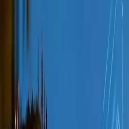
首页
成功案例
众筹视频
博客
联系我们
首页
/
博客
/
总览
总览
2020 年 3 月 28 日
GadgetLabs
8 min
根据我们在Kickstarter和/或Indiegogo上发起无数众筹项目得来
的经验之谈，当你发起的众筹项目远远超出了你设置的筹款目